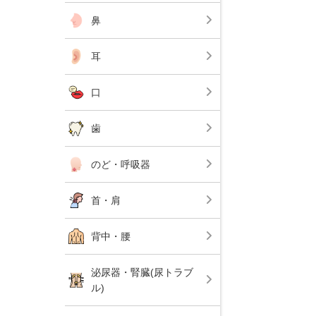
鼻
耳
口
歯
のど・呼吸器
首・肩
背中・腰
泌尿器・腎臓(尿トラブ
ル)