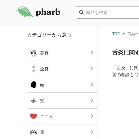
TOP
商品一
カテゴリーから選ぶ
舌炎に関す
美容
「舌炎」に関
全身
箋の相談も可
頭
髪
こころ
目